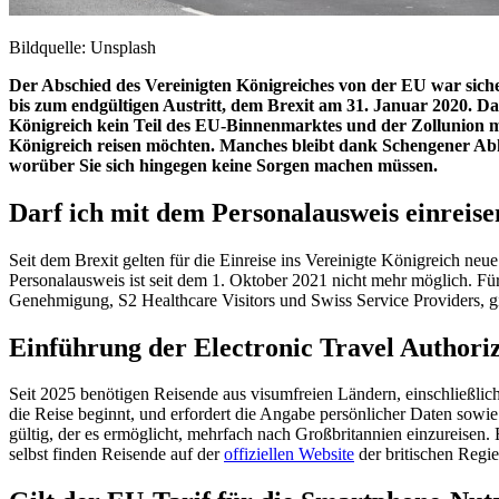
Bildquelle: Unsplash
Der Abschied des Vereinigten Königreiches von der EU war siche
bis zum endgültigen Austritt, dem Brexit am 31. Januar 2020. Da 
Königreich kein Teil des EU-Binnenmarktes und der Zollunion meh
Königreich reisen möchten. Manches bleibt dank Schengener Ab
worüber Sie sich hingegen keine Sorgen machen müssen.
Darf ich mit dem Personalausweis einreise
Seit dem Brexit gelten für die Einreise ins Vereinigte Königreich neu
Personalausweis ist seit dem 1. Oktober 2021 nicht mehr möglich. 
Genehmigung, S2 Healthcare Visitors und Swiss Service Providers, gi
Einführung der Electronic Travel Authori
Seit 2025 benötigen Reisende aus visumfreien Ländern, einschließlic
die Reise beginnt, und erfordert die Angabe persönlicher Daten sowi
gültig, der es ermöglicht, mehrfach nach Großbritannien einzureisen.
selbst finden Reisende auf der
offiziellen Website
der britischen Regi