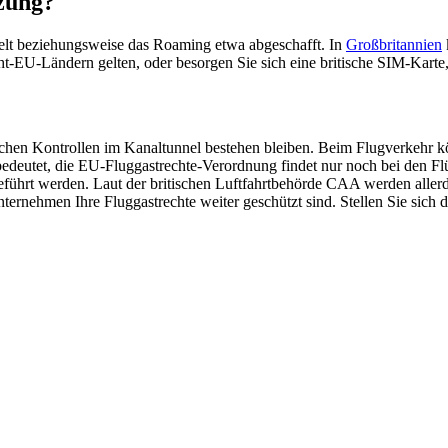
zung?
elt beziehungsweise das Roaming etwa abgeschafft. In
Großbritannien
cht-EU-Ländern gelten, oder besorgen Sie sich eine britische SIM-Kart
lichen Kontrollen im Kanaltunnel bestehen bleiben. Beim Flugverkehr kö
s bedeutet, die EU-Fluggastrechte-Verordnung findet nur noch bei den 
rt werden. Laut der britischen Luftfahrtbehörde CAA werden allerdi
ernehmen Ihre Fluggastrechte weiter geschützt sind. Stellen Sie sich