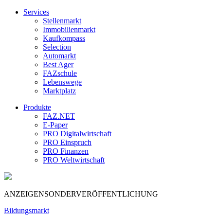
Services
Stellenmarkt
Immobilienmarkt
Kaufkompass
Selection
Automarkt
Best Ager
FAZschule
Lebenswege
Marktplatz
Produkte
FAZ.NET
E-Paper
PRO Digitalwirtschaft
PRO Einspruch
PRO Finanzen
PRO Weltwirtschaft
ANZEIGENSONDERVERÖFFENTLICHUNG
Bildungsmarkt