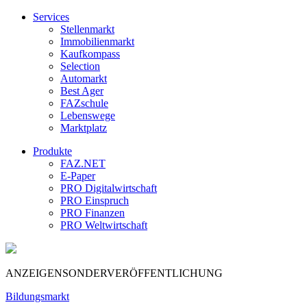
Services
Stellenmarkt
Immobilienmarkt
Kaufkompass
Selection
Automarkt
Best Ager
FAZschule
Lebenswege
Marktplatz
Produkte
FAZ.NET
E-Paper
PRO Digitalwirtschaft
PRO Einspruch
PRO Finanzen
PRO Weltwirtschaft
ANZEIGENSONDERVERÖFFENTLICHUNG
Bildungsmarkt