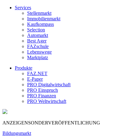
Services
Stellenmarkt
Immobilienmarkt
Kaufkompass
Selection
Automarkt
Best Ager
FAZschule
Lebenswege
Marktplatz
Produkte
FAZ.NET
E-Paper
PRO Digitalwirtschaft
PRO Einspruch
PRO Finanzen
PRO Weltwirtschaft
ANZEIGENSONDERVERÖFFENTLICHUNG
Bildungsmarkt