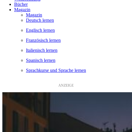
Bücher
Magazin
Magazin
Deutsch lernen
Englisch lernen
Französisch lernen
Italienisch lernen
Spanisch lernen
Sprachkurse und Sprache lernen