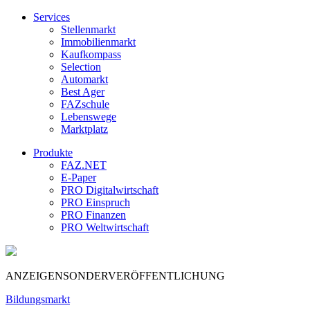
Services
Stellenmarkt
Immobilienmarkt
Kaufkompass
Selection
Automarkt
Best Ager
FAZschule
Lebenswege
Marktplatz
Produkte
FAZ.NET
E-Paper
PRO Digitalwirtschaft
PRO Einspruch
PRO Finanzen
PRO Weltwirtschaft
ANZEIGENSONDERVERÖFFENTLICHUNG
Bildungsmarkt