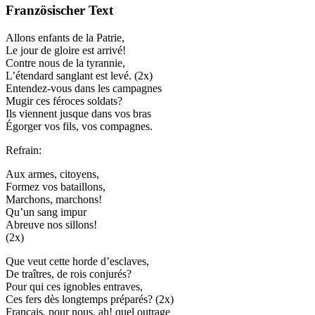
Französischer Text
Allons enfants de la Patrie,
Le jour de gloire est arrivé!
Contre nous de la tyrannie,
L’étendard sanglant est levé. (2x)
Entendez-vous dans les campagnes
Mugir ces féroces soldats?
Ils viennent jusque dans vos bras
Égorger vos fils, vos compagnes.
Refrain:
Aux armes, citoyens,
Formez vos bataillons,
Marchons, marchons!
Qu’un sang impur
Abreuve nos sillons!
(2x)
Que veut cette horde d’esclaves,
De traîtres, de rois conjurés?
Pour qui ces ignobles entraves,
Ces fers dès longtemps préparés? (2x)
Français, pour nous, ah! quel outrage