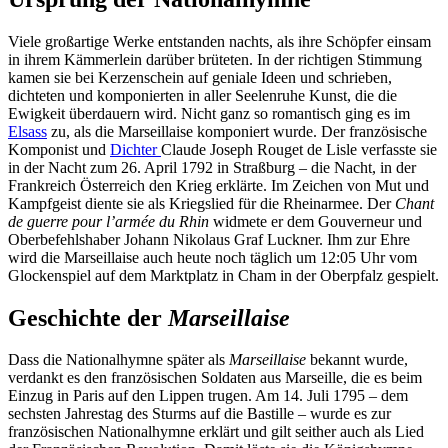
Viele großartige Werke entstanden nachts, als ihre Schöpfer einsam
in ihrem Kämmerlein darüber brüteten. In der richtigen Stimmung
kamen sie bei Kerzenschein auf geniale Ideen und schrieben,
dichteten und komponierten in aller Seelenruhe Kunst, die die
Ewigkeit überdauern wird. Nicht ganz so romantisch ging es im
Elsass
zu, als die Marseillaise komponiert wurde. Der französische
Komponist und
Dichter
Claude Joseph Rouget de Lisle verfasste sie
in der Nacht zum 26. April 1792 in Straßburg – die Nacht, in der
Frankreich Österreich den Krieg erklärte. Im Zeichen von Mut und
Kampfgeist diente sie als Kriegslied für die Rheinarmee. Der
Chant
de guerre pour l’armée du Rhin
widmete er dem Gouverneur und
Oberbefehlshaber Johann Nikolaus Graf Luckner. Ihm zur Ehre
wird die Marseillaise auch heute noch täglich um 12:05 Uhr vom
Glockenspiel auf dem Marktplatz in Cham in der Oberpfalz gespielt.
Geschichte der
Marseillaise
Dass die Nationalhymne später als
Marseillaise
bekannt wurde,
verdankt es den französischen Soldaten aus Marseille, die es beim
Einzug in Paris auf den Lippen trugen. Am 14. Juli 1795 – dem
sechsten Jahrestag des Sturms auf die Bastille – wurde es zur
französischen Nationalhymne erklärt und gilt seither auch als Lied