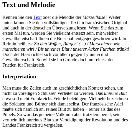
Text und Melodie
Kennen Sie den
Text
oder die Melodie der
Marseillaise
? Weiter
unten können Sie den vollständigen Text im französischen Original
und auch in der deutschen Übersetzung lesen. Wenn Sie das zum
ersten Mal tun, werden Sie vielleicht entsetzt sein, mit welcher
Gewaltbereitschaft Ihnen die Botschaft entgegengeschrien wird. Im
Refrain heißt es:
Zu den Waffen, Bürger! (…) / Marschieren wir,
marschieren wir! / Bis unreines Blut / unserer Äcker Furchen tränkt!
Doch der Hass richtet sich vor allem gegen Tyrannei und
Gewaltherrschaft. So will sie im Grunde doch nur eines: den
Frieden für Frankreich.
Interpretation
Man muss die Zeilen auch im geschichtlichen Kontext sehen, um
nicht zu voreiligen Schlüssen verleitet zu werden. Das
unreine Blut
etwa soll nicht Frankreichs Feinde beleidigen. Vielmehr bezeichnen
die Soldaten und Bürger sich damit selbst. Der französische Adel
maßte sich nämlich an, reines Blut zu haben – reiner als das des
Pöbels. So war das gemeine Volk nun aber trotzdem bereit, sein
vermeintlich unreines Blut zur Verteidigung der Revolution und des
Landes Frankreich zu vergießen.