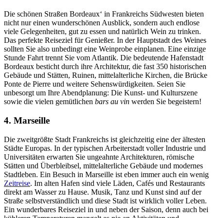
Die schönen Straßen Bordeaux‘ in Frankreichs Südwesten bieten
nicht nur einen wunderschönen Ausblick, sondern auch endlose
viele Gelegenheiten, gut zu essen und natürlich Wein zu trinken.
Das perfekte Reiseziel für Genießer. In der Hauptstadt des Weines
sollten Sie also unbedingt eine Weinprobe einplanen. Eine einzige
Stunde Fahrt trennt Sie vom Atlantik. Die bedeutende Hafenstadt
Bordeaux besticht durch ihre Architektur, die fast 350 historischen
Gebäude und Stätten, Ruinen, mittelalterliche Kirchen, die Brücke
Ponte de Pierre und weitere Sehenswürdigkeiten. Seien Sie
unbesorgt um Ihre Abendplanung: Die Kunst- und Kulturszene
sowie die vielen gemütlichen
bars au vin
werden Sie begeistern!
4. Marseille
Die zweitgrößte Stadt Frankreichs ist gleichzeitig eine der ältesten
Städte Europas. In der typischen Arbeiterstadt voller Industrie und
Universitäten erwarten Sie ungeahnte Architekturen, römische
Stätten und Überbleibsel, mittelalterliche Gebäude und modernes
Stadtleben. Ein Besuch in Marseille ist eben immer auch ein wenig
Zeitreise
. Im alten Hafen sind viele Läden, Cafés und Restaurants
direkt am Wasser zu Hause. Musik, Tanz und Kunst sind auf der
Straße selbstverständlich und diese Stadt ist wirklich voller Leben.
Ein wunderbares Reiseziel in und neben der Saison, denn auch bei