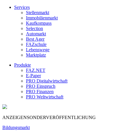
Services
Stellenmarkt
Immobilienmarkt
Kaufkompass
Selection
Automarkt
Best Ager
FAZschule
Lebenswege
Marktplatz
Produkte
FAZ.NET
E-Paper
PRO Digitalwirtschaft
PRO Einspruch
PRO Finanzen
PRO Weltwirtschaft
ANZEIGENSONDERVERÖFFENTLICHUNG
Bildungsmarkt