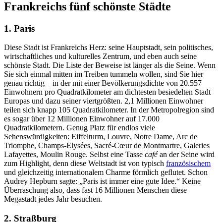
Frankreichs fünf schönste Städte
1. Paris
Diese Stadt ist Frankreichs Herz: seine Hauptstadt, sein politisches,
wirtschaftliches und kulturelles Zentrum, und eben auch seine
schönste Stadt. Die Liste der Beweise ist länger als die Seine. Wenn
Sie sich einmal mitten im Treiben tummeln wollen, sind Sie hier
genau richtig – in der mit einer Bevölkerungsdichte von 20.557
Einwohnern pro Quadratkilometer am dichtesten besiedelten Stadt
Europas und dazu seiner viertgrößten. 2,1 Millionen Einwohner
teilen sich knapp 105 Quadratkilometer. In der Metropolregion sind
es sogar über 12 Millionen Einwohner auf 17.000
Quadratkilometern. Genug Platz für endlos viele
Sehenswürdigkeiten: Eiffelturm, Louvre, Notre Dame, Arc de
Triomphe, Champs-Elysées, Sacré-Cœur de Montmartre, Galeries
Lafayettes, Moulin Rouge. Selbst eine Tasse
café
an der Seine wird
zum Highlight, denn diese Weltstadt ist von typisch
französischem
und gleichzeitig internationalem Charme förmlich geflutet. Schon
Audrey Hepburn sagte: „Paris ist immer eine gute Idee.“ Keine
Überraschung also, dass fast 16 Millionen Menschen diese
Megastadt jedes Jahr besuchen.
2. Straßburg