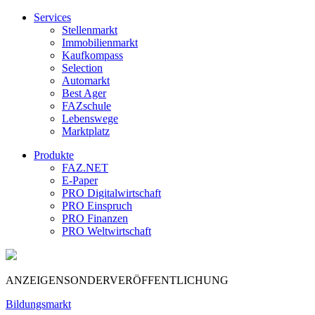
Services
Stellenmarkt
Immobilienmarkt
Kaufkompass
Selection
Automarkt
Best Ager
FAZschule
Lebenswege
Marktplatz
Produkte
FAZ.NET
E-Paper
PRO Digitalwirtschaft
PRO Einspruch
PRO Finanzen
PRO Weltwirtschaft
ANZEIGENSONDERVERÖFFENTLICHUNG
Bildungsmarkt