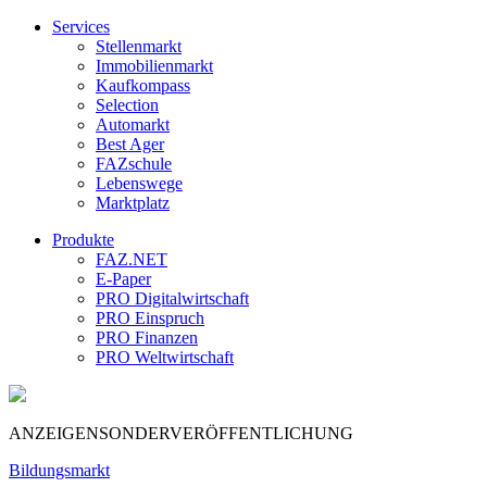
Services
Stellenmarkt
Immobilienmarkt
Kaufkompass
Selection
Automarkt
Best Ager
FAZschule
Lebenswege
Marktplatz
Produkte
FAZ.NET
E-Paper
PRO Digitalwirtschaft
PRO Einspruch
PRO Finanzen
PRO Weltwirtschaft
ANZEIGENSONDERVERÖFFENTLICHUNG
Bildungsmarkt