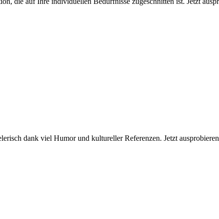
on, die auf Ihre individuellen Bedürfnisse zugeschnitten ist. Jetzt aus
ielerisch dank viel Humor und kultureller Referenzen. Jetzt ausprobieren