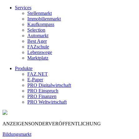
Services
Stellenmarkt
Immobilienmarkt
Kaufkompass
Selection
Automarkt
Best Ager
FAZschule
Lebenswege
Marktplatz
Produkte
FAZ.NET
E-Paper
PRO Digitalwirtschaft
PRO Einspruch
PRO Finanzen
PRO Weltwirtschaft
ANZEIGENSONDERVERÖFFENTLICHUNG
Bildungsmarkt