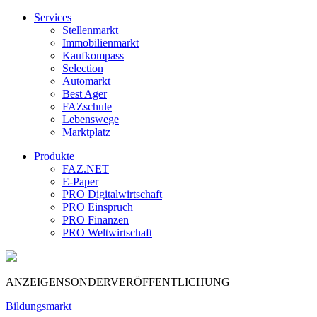
Services
Stellenmarkt
Immobilienmarkt
Kaufkompass
Selection
Automarkt
Best Ager
FAZschule
Lebenswege
Marktplatz
Produkte
FAZ.NET
E-Paper
PRO Digitalwirtschaft
PRO Einspruch
PRO Finanzen
PRO Weltwirtschaft
ANZEIGENSONDERVERÖFFENTLICHUNG
Bildungsmarkt