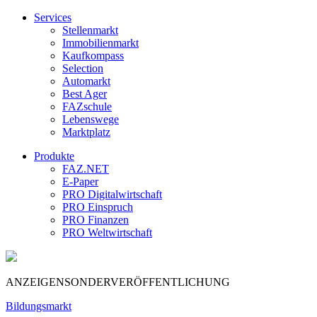
Services
Stellenmarkt
Immobilienmarkt
Kaufkompass
Selection
Automarkt
Best Ager
FAZschule
Lebenswege
Marktplatz
Produkte
FAZ.NET
E-Paper
PRO Digitalwirtschaft
PRO Einspruch
PRO Finanzen
PRO Weltwirtschaft
ANZEIGENSONDERVERÖFFENTLICHUNG
Bildungsmarkt